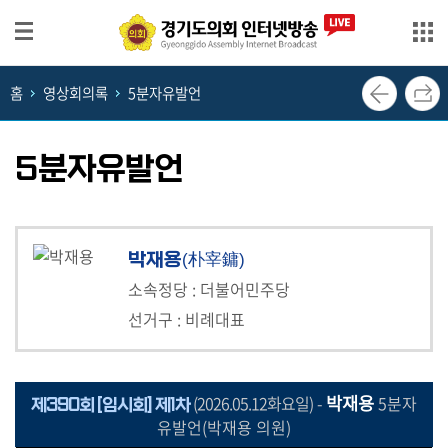
본문으로 바로가기
메인메뉴 바로가기
홈
영상회의록
5분자유발언
생
방
송
5분자유발언
영
상
회
박재용
(朴宰鏞)
의
록
소속정당 : 더불어민주당
선거구 : 비례대표
의
정
뉴
박재용
(2026.05.12화요일)
-
5분자
제390회 [임시회] 제1차
스
유발언(박재용 의원)