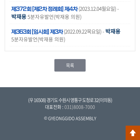
(2023.12.04월요일)
-
제372회 [제2차 정례회] 제4차
박재용
5분자유발언(박재용 의원)
박재용
(2022.09.22목요일)
-
제363회 [임시회] 제3차
5분자유발언(박재용 의원)
목록
(우 16508) 경기도 수원시 영통구 도청로 32(이의동)
대표전화 :
031)8008-7000
GYEONGGIDO ASSEMBLY
©