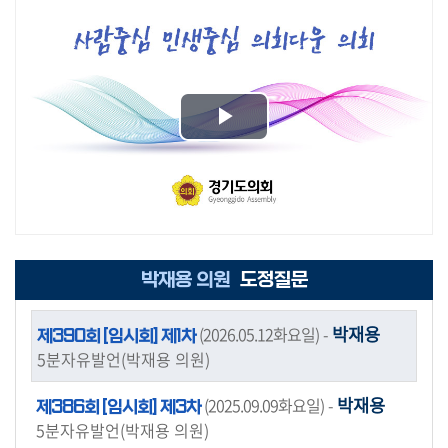
기
타
영
상
상
Play
세
Video
검
색
박재용 의원
도정질문
박재용
(2026.05.12화요일)
-
제390회 [임시회] 제1차
5분자유발언(박재용 의원)
박재용
(2025.09.09화요일)
-
제386회 [임시회] 제3차
5분자유발언(박재용 의원)