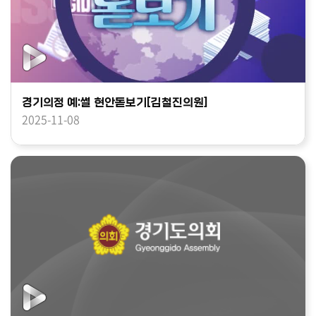
경기의정 예:썰 현안돋보기[김철진의원]
2025-11-08