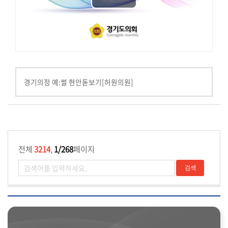
Play
기
타
Video
영
상
상
세
경기의정 예:썰 현안돋보기[허원의원]
검
색
전체
3214
,
1/268
페이지