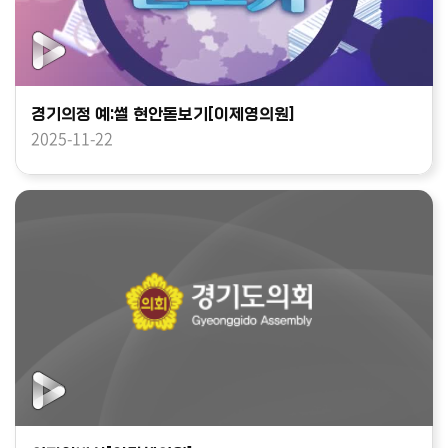
경기의정 예:썰 현안돋보기[이제영의원]
2025-11-22