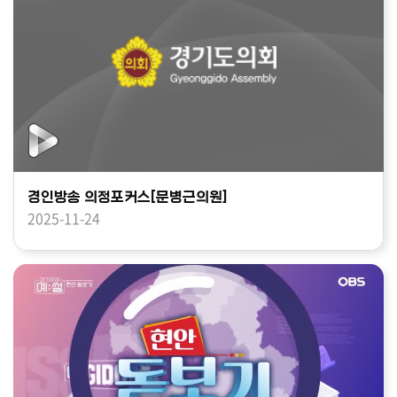
경인방송 의정포커스[문병근의원]
2025-11-24