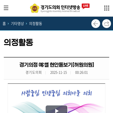
본문으로 바로가기
메인메뉴 바로가기
홈
기타영상
의정활동
생
방
송
의정활동
영
상
회
경기의정 예:썰 현안돋보기[허원의원]
의
경기도의회
2025-11-15
00:26:01
록
의
정
뉴
스