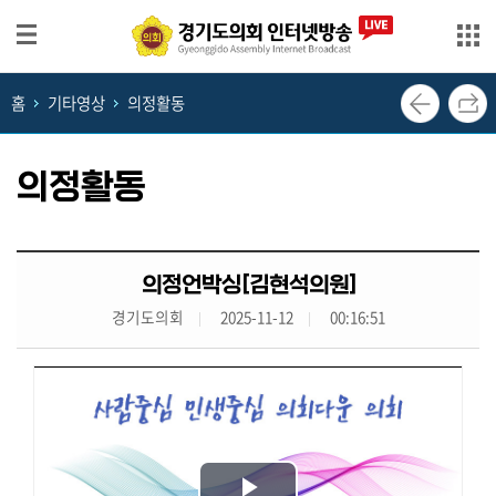
본문으로 바로가기
메인메뉴 바로가기
홈
기타영상
의정활동
생
방
송
의정활동
영
상
회
의정언박싱[김현석의원]
의
경기도의회
2025-11-12
00:16:51
록
의
정
뉴
스