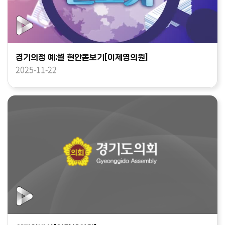
경기의정 예:썰 현안돋보기[이제영의원]
2025-11-22