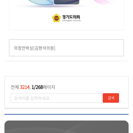
Play
기
타
Video
영
상
상
세
의정언박싱[김현석의원]
검
색
전체
3214
,
1/268
페이지