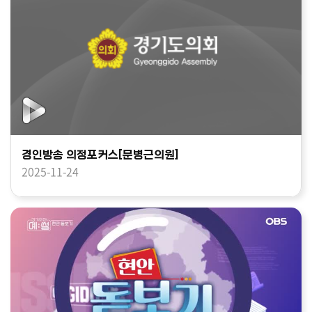
경인방송 의정포커스[문병근의원]
2025-11-24