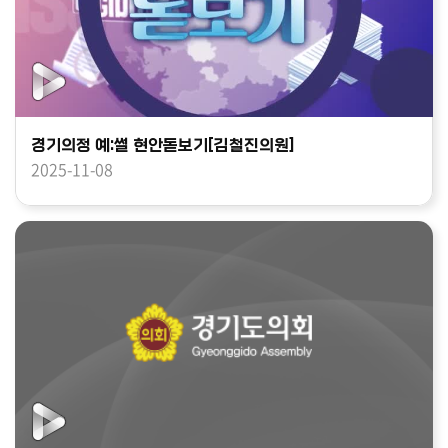
경기의정 예:썰 현안돋보기[김철진의원]
2025-11-08