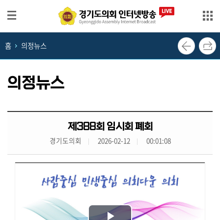
본문으로 바로가기
메인메뉴 바로가기
홈
의정뉴스
생
방
송
의정뉴스
영
상
회
제388회 임시회 폐회
의
경기도의회
2026-02-12
00:01:08
록
의
정
뉴
스