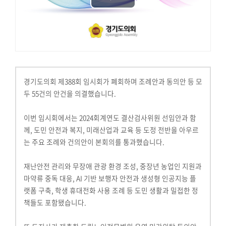
Play
기
타
Video
영
상
상
세
경기도의회 제388회 임시회가 폐회하며 조례안과 동의안 등 모
검
두 55건의 안건을 의결했습니다.
색
이번 임시회에서는 2024회계연도 결산검사위원 선임안과 함
께, 도민 안전과 복지, 미래산업과 교육 등 도정 전반을 아우르
는 주요 조례와 건의안이 본회의를 통과했습니다.
재난안전 관리와 무장애 관광 환경 조성, 중장년 농업인 지원과
마약류 중독 대응, AI 기반 보행자 안전과 생성형 인공지능 플
랫폼 구축, 학생 휴대전화 사용 조례 등 도민 생활과 밀접한 정
책들도 포함됐습니다.