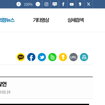
100%
의정뉴스
기타영상
상세검색
발언
0:02:19