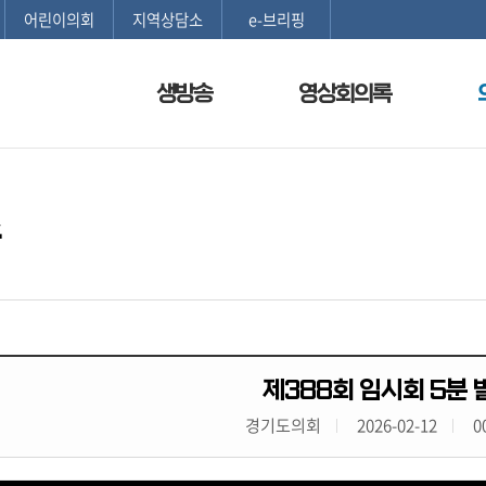
본문으로 바로가기
메인메뉴 바로가기
어린이의회
지역상담소
e-브리핑
생방송
영상회의록
스
제388회 임시회 5분 
경기도의회
2026-02-12
0