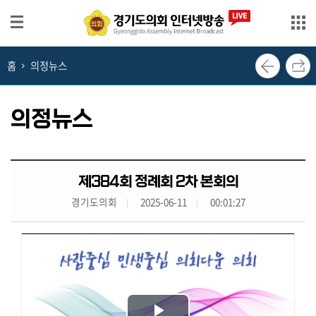
본문으로 바로가기
메인메뉴 바로가기
홈
의정뉴스
생
방
송
의정뉴스
영
상
회
제384회 정례회 2차 본회의
의
경기도의회
2025-06-11
00:01:27
록
의
정
뉴
스